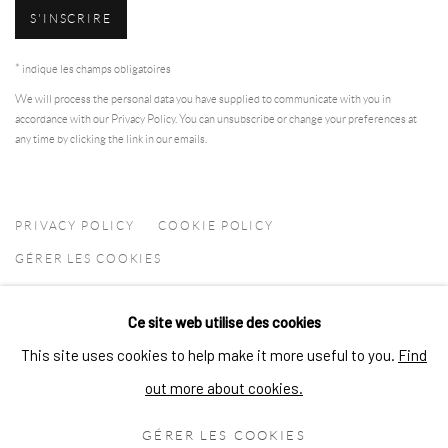
S'INSCRIRE
* indique les champs obligatoires
We will process the personal data you have supplied to communicate with you in
accordance with our
Privacy Policy
. You can unsubscribe or change your preferences at
any time by clicking the link in our emails.
PRIVACY POLICY
COOKIE POLICY
GÉRER LES COOKIES
DROIT D'AUTEUR © 2026 ARTSKOCO
Ce site web utilise des cookies
SITE PAR ARTLOGIC
This site uses cookies to help make it more useful to you.
Find
CONTACT
out more about cookies.
contact@artskoco.com
GÉRER LES COOKIES