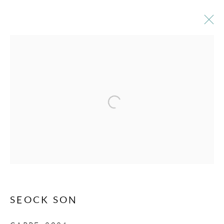
ŒUVRES
SOUSCRIVEZ À NOTRE BULLETIN
Prénom *
Nom *
SEOCK SON
Courriel *