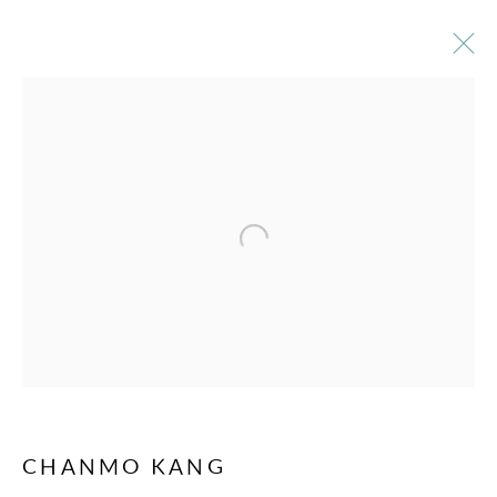
ŒUVRES
SOUSCRIVEZ À NOTRE BULLETIN
Prénom *
Nom *
CHANMO KANG
Courriel *